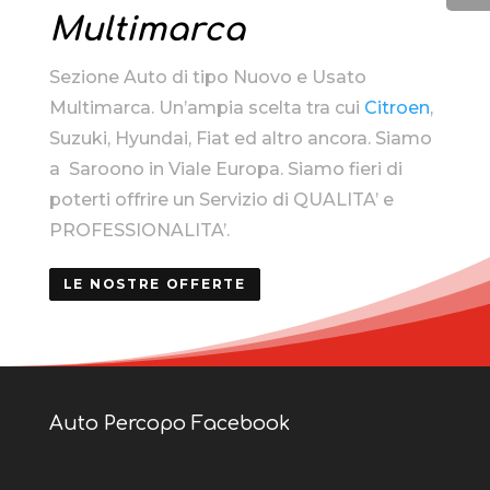
Multimarca
Sezione Auto di tipo Nuovo e Usato
Multimarca. Un’ampia scelta tra cui
Citroen
,
Suzuki, Hyundai, Fiat ed altro ancora. Siamo
a Saroono in Viale Europa. Siamo fieri di
poterti offrire un Servizio di QUALITA’ e
PROFESSIONALITA’.
LE NOSTRE OFFERTE
Auto Percopo Facebook