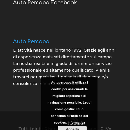
Auto Percopo Facebook
Auto Percopo
L’ attività nasce nel lontano 1972. Grazie agli anni
di esperienza maturati direttamente sul campo.
La nostra realtà è in grado di fornire un servizio
professionale ed altamente qualificato. Vieni a
trovarci per qualsiasi tipologia di richiesta e/o
Autopercopo.it utilizza i
consulenza in Via Galli, 5 a Saronno.
cookie per assicurarti la
migliore esperienza di
navigazione possibile. Leggi
come gestire il tuo
consenso all'utilizzo dei
cookies.
Informativa
Tutti i diritti Riservati © Autopercopo - P.IVA
Accetto